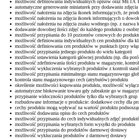
możliwość definiowania indywidualnych opisów oraz META
automatyczne generowanie miniaturek przy dodawaniu zdjęcia 
możliwość nałożenia na zdjęcia ikonek informujących, że pro
możliwość nałożenia na zdjęcia ikonek informujących o dowoln
możliwość nałożenia na zdjęcia znaku wodnego (np. z nazwa l
dodawanie dowolnej ilości zdjęć do każdego produktu z oso
możliwość przypisania do 10 poziomów cenowych do produk
możliwość definiowania indywidualnych cen produktów dla kl
możliwość definiowania cen produktów w punktach (przy włą
możliwość przypisania jednego produktu do wielu kategorii
możliwość ustawienia kategorii głównej produktu (np. dla po
możliwość zdefiniowania ilości produktu w magazynie, kont
możliwość wykluczenia wybranych produktów z kontroli st
możliwość przypisania minimalnego stanu magazynowego globa
kontrola stanu magazynowego cech (atrybutów) produktu
określenie możliwości kupowania produktu, możliwość wyłącz
automatyczne blokowanie towaru gdy zabraknie go w magazyn
przypisanie widoczności produktów tylko dla wybranych grup 
rozbudowane informacje o produkcie: dodatkowe cechy dla pro
cechy produktu mogą wpływać na wartość produktu podnosząc
możliwość dodawania opisu do cech produktów
możliwość przypisania do cech indywidualnych zdjęć produkt
możliwość przypisania wybranych form wysyłki do produktu
możliwość przypisania do produktów darmowej dostawy
możliwość wykluczania produktów z darmowej dostawy