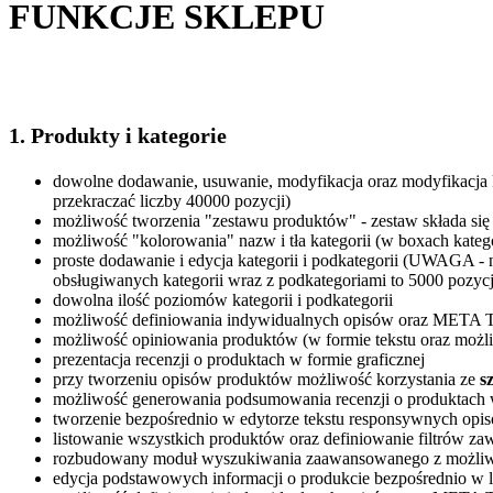
FUNKCJE SKLEPU
1. Produkty i kategorie
dowolne dodawanie, usuwanie, modyfikacja oraz modyfikacja 
przekraczać liczby 40000 pozycji)
możliwość tworzenia "zestawu produktów" - zestaw składa się
możliwość "kolorowania" nazw i tła kategorii (w boxach katego
proste dodawanie i edycja kategorii i podkategorii (UWAGA - n
obsługiwanych kategorii wraz z podkategoriami to 5000 pozycj
dowolna ilość poziomów kategorii i podkategorii
możliwość definiowania indywidualnych opisów oraz META 
możliwość opiniowania produktów (w formie tekstu oraz możli
prezentacja recenzji o produktach w formie graficznej
przy tworzeniu opisów produktów możliwość korzystania ze
s
możliwość generowania podsumowania recenzji o produktach 
tworzenie bezpośrednio w edytorze tekstu responsywnych opisó
listowanie wszystkich produktów oraz definiowanie filtrów za
rozbudowany moduł wyszukiwania zaawansowanego z możliwo
edycja podstawowych informacji o produkcie bezpośrednio w l