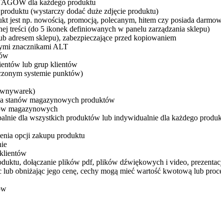
 TAGÓW dla każdego produktu
produktu (wystarczy dodać duże zdjęcie produktu)
dukt jest np. nowością, promocją, polecanym, hitem czy posiada darmo
ej treści (do 5 ikonek definiowanych w panelu zarządzania sklepu)
ub adresem sklepu), zabezpieczające przed kopiowaniem
bnymi znacznikami ALT
tów
ientów lub grup klientów
czonym systemie punktów)
równywarek)
rola stanów magazynowych produktów
anów magazynowych
lnie dla wszystkich produktów lub indywidualnie dla każdego produ
enia opcji zakupu produktu
ie
klientów
duktu, dołączanie plików pdf, plików dźwiękowych i video, prezentac
 lub obniżając jego cenę, cechy mogą mieć wartość kwotową lub pro
ów