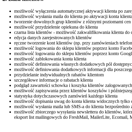
możliwość wyłączenia automatycznej aktywacji klienta po zar
możliwość wysłania maila do klienta po aktywacji konta klient
tworzenie dowolnych grup klientów z różnymi poziomami cen 
możliwość przydzielenie opiekuna do klienta
czarna lista klientów - możliwość zakwalifikowania klienta do c
edycja danych zarejestrowanych klientów
ręczne tworzenie kont klientów (np. przy zamówieniach telefo
możliwość logowania do sklepu klientów poprzez konto Face
możliwość logowania do sklepu klientów poprzez konto Goog
możliwość zablokowania konta klienta
możliwość definiowania własnych dodatkowych pól dostępnych 
możliwość definiowania dodatkowych informacji dla poszczegól
przydzielanie indywidualnych rabatów klientom
szczegółowe informacje o rabatach klienta
podgląd zawartości schowka i koszyka klientów zalogowanyc
możliwość zapisywania przez klientów koszyków i późniejsze
statystyka dotychczasowych zamówień każdego klienta
możliwość dopisania uwag do konta klienta widocznych tylko d
możliwość wysłania maila lub SMS-a do klienta bezpośrednio 
możliwość zbiorczego wysyłania newslettera do klientów, któ
eksport list mailingowych do FreshMail, MailerLite, Ecomail, M