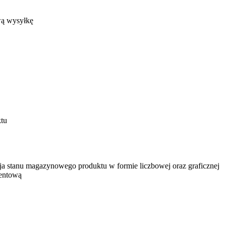
wą wysyłkę
ktu
ja stanu magazynowego produktu w formie liczbowej oraz graficznej
centową