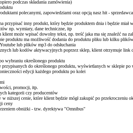
dopiero podczas składania zamówienia)
roduktu
oduktami polecanymi, zapowiedziami oraz opcją nasz hit - sprzedawc
 przypisać inny produkt, który będzie produktem dnia i będzie miał 
ów np. wymiary, dane techniczne, itp
klient może wpisać dowolny tekst, np. treść jaka ma się znaleźć na 
ie produktu ma możliwość dodania do produktu pliku lub kilku plikó
Youtube lub plików mp3 do odsłuchania
cznych lub kodów aktywacyjnych poprzez sklep, klient otrzymuje link 
po wybraniu określonego produktu
e przypisanych do określonego produktu, wyświetlanych w sklepie po
onieczności edycji każdego produktu po kolei
ami
ości, promocji, itp.
ych kategorii czy producentów
 niższej cenie, które klient będzie mógł zakupić po przekroczeniu o
ji ceny
worzeniem obniżki - tzw. dyrektywa "Omnibus"