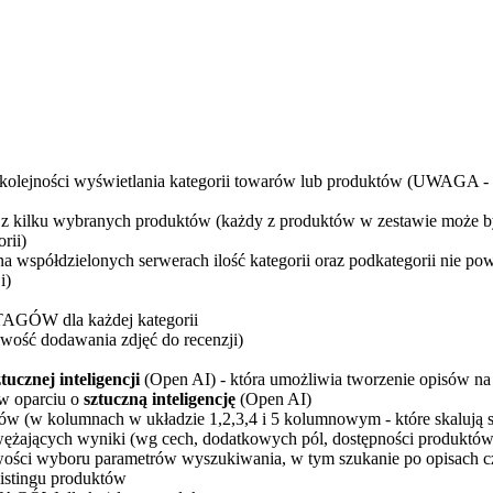
kolejności wyświetlania kategorii towarów lub produktów (UWAGA - 
 z kilku wybranych produktów (każdy z produktów w zestawie może by
rii)
a współdzielonych serwerach ilość kategorii oraz podkategorii nie po
i)
TAGÓW dla każdej kategorii
wość dodawania zdjęć do recenzji)
ztucznej inteligencji
(Open AI) - która umożliwia tworzenie opisów n
w oparciu o
sztuczną inteligencję
(Open AI)
w (w kolumnach w układzie 1,2,3,4 i 5 kolumnowym - które skalują si
wężających wyniki (wg cech, dodatkowych pól, dostępności produktów, 
ści wyboru parametrów wyszukiwania, w tym szukanie po opisach c
istingu produktów