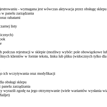
ejestrowaniu - wymagana jest wówczas aktywacja przez obsługę sklepu
a w panelu zarządzania
oraz rabatami
zarnej listy
nicznych)
book
le
podczas rejestracji w sklepie (możliwy wybór: pole obowiązkowe lub 
nych klientów w formie tekstu, linku lub pliku (widocznych tylko dla
h
go ich wczytywania oraz modyfikacji
la obsługi sklepu
z panelu zarządzania
rzy wyrazili zgodę na jego otrzymywanie (wiele wariantów wysłania w
ailjet)