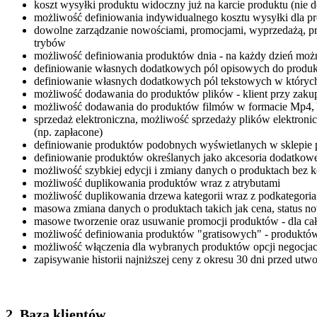
koszt wysyłki produktu widoczny już na karcie produktu (nie 
możliwość definiowania indywidualnego kosztu wysyłki dla p
dowolne zarządzanie nowościami, promocjami, wyprzedażą, pr
trybów
możliwość definiowania produktów dnia - na każdy dzień można
definiowanie własnych dodatkowych pól opisowych do produkt
definiowanie własnych dodatkowych pól tekstowych w których 
możliwość dodawania do produktów plików - klient przy zakup
możliwość dodawania do produktów filmów w formacie Mp4, 
sprzedaż elektroniczna, możliwość sprzedaży plików elektroni
(np. zapłacone)
definiowanie produktów podobnych wyświetlanych w sklepie 
definiowanie produktów określanych jako akcesoria dodatkow
możliwość szybkiej edycji i zmiany danych o produktach bez k
możliwość duplikowania produktów wraz z atrybutami
możliwość duplikowania drzewa kategorii wraz z podkategori
masowa zmiana danych o produktach takich jak cena, status now
masowe tworzenie oraz usuwanie promocji produktów - dla cał
możliwość definiowania produktów "gratisowych" - produktów w
możliwość włączenia dla wybranych produktów opcji negocjac
zapisywanie historii najniższej ceny z okresu 30 dni przed ut
2. Baza klientów