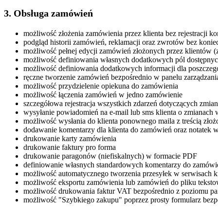
3. Obsługa zamówień
możliwość złożenia zamówienia przez klienta bez rejestracji ko
podgląd historii zamówień, reklamacji oraz zwrotów bez konie
możliwość pełnej edycji zamówień złożonych przez klientów 
możliwość definiowania własnych dodatkowych pól dostępnych
możliwość definiowania dodatkowych informacji dla poszczegó
ręczne tworzenie zamówień bezpośrednio w panelu zarządzani
możliwość przydzielenie opiekuna do zamówienia
możliwość łączenia zamówień w jedno zamówienie
szczegółowa rejestracja wszystkich zdarzeń dotyczących zmi
wysyłanie powiadomień na e-mail lub sms klienta o zmianach
możliwość wysłania do klienta ponownego maila z treścią zło
dodawanie komentarzy dla klienta do zamówień oraz notatek
drukowanie karty zamówienia
drukowanie faktury pro forma
drukowanie paragonów (niefiskalnych) w formacie PDF
definiowanie własnych standardowych komentarzy do zamówień
możliwość automatycznego tworzenia przesyłek w serwisach k
możliwość eksportu zamówienia lub zamówień do pliku teksto
możliwość drukowania faktur VAT bezpośrednio z poziomu pan
możliwość "Szybkiego zakupu" poprzez prosty formularz bezpo