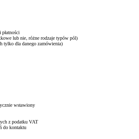
 płatności
owe lub nie, różne rodzaje typów pól)
ch tylko dla danego zamówienia)
tycznie wstawiony
onych z podatku VAT
ń do kontaktu