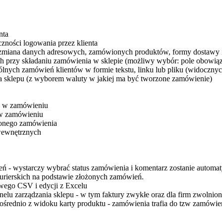
nta
czności logowania przez klienta
(zmiana danych adresowych, zamówionych produktów, formy dostawy i
 przy składaniu zamówienia w sklepie (możliwy wybór: pole obowiązk
lnych zamówień klientów w formie tekstu, linku lub pliku (widoczny
a sklepu (z wyborem waluty w jakiej ma być tworzone zamówienie)
an w zamówieniu
 w zamówieniu
żonego zamówienia
 wewnętrznych
 - wystarczy wybrać status zamówienia i komentarz zostanie automa
urierskich na podstawie złożonych zamówień.
wego CSV i edycji z Excelu
elu zarządzania sklepu - w tym faktury zwykłe oraz dla firm zwolni
średnio z widoku karty produktu - zamówienia trafia do tzw zamówie